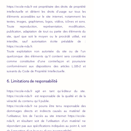
https://ecole-nda.fr
est propriétaire des droits de propriété
intellectuelle et détient les droits d’usage sur tous les
éléments accessibles sur le site internet, notamment les
textes, images, graphismes, logos, vidéos, icônes et sons.
Toute reproduction, représentation, modification,
publication, adaptation de tout ou partie des éléments du
site, quel que soit le moyen ou le procédé utilisé, est
interdite, sauf autorisation écrite préalable de :
https://ecole-nda.fr
.
Toute exploitation non autorisée du site ou de l’un
quelconque des éléments qu’il contient sera considérée
comme constitutive d’une contrefaçon et poursuivie
conformément aux dispositions des articles L.335-2 et
suivants du Code de Propriété Intellectuelle.
6. Limitations de responsabilité
https://ecole-nda.fr
agit en tant qu’éditeur du site.
https://ecole-nda.fr
est responsable de la qualité et de la
véracité du contenu qu’il publie.
https://ecole-nda.fr ne pourra être tenu responsable des
dommages directs et indirects causés au matériel de
l’utilisateur, lors de l’accès au site internet https://ecole-
nda.fr, et résultant soit de l’utilisation d’un matériel ne
répondant pas aux spécifications indiquées au point 4, soit
de l’apparition d’un bug ou d’une incompatibilité.