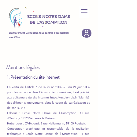
ECOLE NOTRE DAME
DE L'ASSOMPTION
Etablissement Catholique sous contrat d’association
avec l’Etat
Mentions légales
1. Présentation du site internet
En vertu de l’article 6 de la loi n°
2004-575
du 21 juin 2004
pour la confiance dans l’économie numérique, il est précisé
aux utilisateurs du site internet
https://ecole-nda.fr
l’identité
des différents intervenants dans le cadre de sa réalisation et
de son suivi :
Editeur : Ecole Notre Dame de l'Assomption, 11 rue
d'Antony 91370 Verrières le Buisson
Hébergeur : OVHcloud, 2 rue Kellermann, 59100 Roubaix
Concepteur graphique et responsable de la réalisation
technique : Ecole Notre Dame de l'Assomption, 11 rue