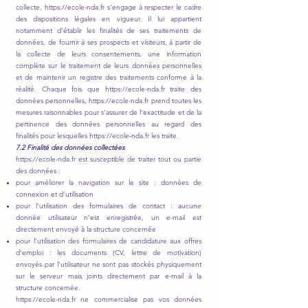
collecte,
https://ecole-nda.fr
s’engage à respecter le cadre
des dispositions légales en vigueur. Il lui appartient
notamment d’établir les finalités de ses traitements de
données, de fournir à ses prospects et visiteurs, à partir de
la collecte de leurs consentements, une information
complète sur le traitement de leurs données personnelles
et de maintenir un registre des traitements conforme à la
réalité. Chaque fois que
https://ecole-nda.fr
traite des
données personnelles,
https://ecole-nda.fr
prend toutes les
mesures raisonnables pour s’assurer de l’exactitude et de la
pertinence des données personnelles au regard des
finalités pour lesquelles
https://ecole-nda.fr
les traite.
7.2 Finalité des données collectées
https://ecole-nda.fr
est susceptible de traiter tout ou partie
des données :
pour améliorer la navigation sur le site : données de
connexion et d’utilisation
pour l’utilisation des formulaires de contact : aucune
donnée utilisateur n’est enregistrée, un e-mail est
directement envoyé à la structure concernée
pour l’utilisation des formulaires de candidature aux offres
d’emploi : les documents (CV, lettre de motivation)
envoyés par l’utilisateur ne sont pas stockés physiquement
sur le serveur mais joints directement par e-mail à la
structure concernée.
https://ecole-nda.fr
ne commercialise pas vos données