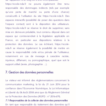
https://ecole-nda.fr ne pourra également être tenu
responsable des dommages indirects (tels par exemple
qu’une perte de marché ou perte d’une chance)
consécutifs à l’utilisation du site https://ecole-nda.fr. Des
espaces interactifs (possibilité de poser des questions dans
l’espace contact) sont à la disposition des utilisateurs.
https://ecole-nda.fr se réserve le droit de supprimer, sans
mise en demeure préalable, tout contenu déposé dans cet
espace qui contreviendrait à la législation applicable en
France, en particulier aux dispositions relatives à la
protection des données. Le cas échéant, https://ecole-
nda.fr se réserve également la possibilité de mettre en
cause la responsabilité civile et/ou pénale de l’utilisateur,
notamment en cas de message à caractère raciste,
injurieux, diffamant, ou pornographique, quel que soit le
support utilisé (texte, photographie …).
7. Gestion des données personnelles
Le visiteur est informé des réglementations concernant la
communication marketing, la loi du 21 Juin 2014 pour la
confiance dans l’Economie Numérique, la Loi Informatique
et Liberté du 06 Août 2004 ainsi que du Règlement Général
sur la Protection des Données (RGPD : n°
2016-679)
.
7.1 Responsables de la collecte des données personnelles
En tant que responsable du traitement des données qu’il