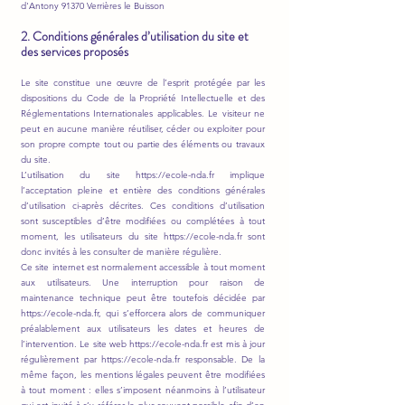
d'Antony 91370 Verrières le Buisson
2. Conditions générales d’utilisation du site et
des services proposés
Le site constitue une œuvre de l’esprit protégée par les
dispositions du Code de la Propriété Intellectuelle et des
Réglementations Internationales applicables. Le visiteur ne
peut en aucune manière réutiliser, céder ou exploiter pour
son propre compte tout ou partie des éléments ou travaux
du site.
L’utilisation du site https://ecole-nda.fr implique
l’acceptation pleine et entière des conditions générales
d’utilisation ci-après décrites. Ces conditions d’utilisation
sont susceptibles d’être modifiées ou complétées à tout
moment, les utilisateurs du site https://ecole-nda.fr sont
donc invités à les consulter de manière régulière.
Ce site internet est normalement accessible à tout moment
aux utilisateurs. Une interruption pour raison de
maintenance technique peut être toutefois décidée par
https://ecole-nda.fr, qui s’efforcera alors de communiquer
préalablement aux utilisateurs les dates et heures de
l’intervention. Le site web https://ecole-nda.fr est mis à jour
régulièrement par https://ecole-nda.fr responsable. De la
même façon, les mentions légales peuvent être modifiées
à tout moment : elles s’imposent néanmoins à l’utilisateur