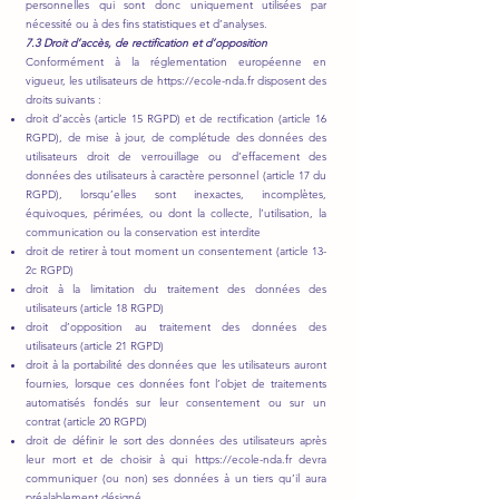
personnelles qui sont donc uniquement utilisées par
nécessité ou à des fins statistiques et d’analyses.
7.3 Droit d’accès, de rectification et d’opposition
Conformément à la réglementation européenne en
vigueur, les utilisateurs de
https://ecole-nda.fr
disposent des
droits suivants :
droit d’accès (article 15 RGPD) et de rectification (article 16
RGPD), de mise à jour, de complétude des données des
utilisateurs droit de verrouillage ou d’effacement des
données des utilisateurs à caractère personnel (article 17 du
RGPD), lorsqu’elles sont inexactes, incomplètes,
équivoques, périmées, ou dont la collecte, l’utilisation, la
communication ou la conservation est interdite
droit de retirer à tout moment un consentement (article 13-
2c RGPD)
droit à la limitation du traitement des données des
utilisateurs (article 18 RGPD)
droit d’opposition au traitement des données des
utilisateurs (article 21 RGPD)
droit à la portabilité des données que les utilisateurs auront
fournies, lorsque ces données font l’objet de traitements
automatisés fondés sur leur consentement ou sur un
contrat (article 20 RGPD)
droit de définir le sort des données des utilisateurs après
leur mort et de choisir à qui
https://ecole-nda.fr
devra
communiquer (ou non) ses données à un tiers qu’il aura
préalablement désigné