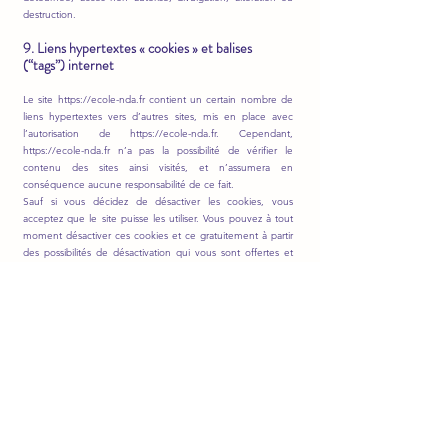
destruction.
9. Liens hypertextes « cookies » et balises
(“tags”) internet
Le site
https://ecole-nda.fr
contient un certain nombre de
liens hypertextes vers d’autres sites, mis en place avec
l’autorisation de
https://ecole-nda.fr
. Cependant,
https://ecole-nda.fr
n’a pas la possibilité de vérifier le
contenu des sites ainsi visités, et n’assumera en
conséquence aucune responsabilité de ce fait.
Sauf si vous décidez de désactiver les cookies, vous
acceptez que le site puisse les utiliser. Vous pouvez à tout
moment désactiver ces cookies et ce gratuitement à partir
des possibilités de désactivation qui vous sont offertes et
rappelées ci-après, sachant que cela peut réduire ou
empêcher l’accessibilité à tout ou partie des Services
proposés par le site.
9.1. « Cookies »
Un « cookie » est un petit fichier d’information envoyé sur
le navigateur de l’utilisateur et enregistré au sein du
terminal de l’utilisateur (ex : ordinateur, smartphone), (ci-
après « cookies »). Les cookies ne risquent en aucun cas
d’endommager le terminal de l’utilisateur.
https://ecole-nda.fr
est susceptible de traiter les
informations de l’utilisateur concernant sa visite du site,