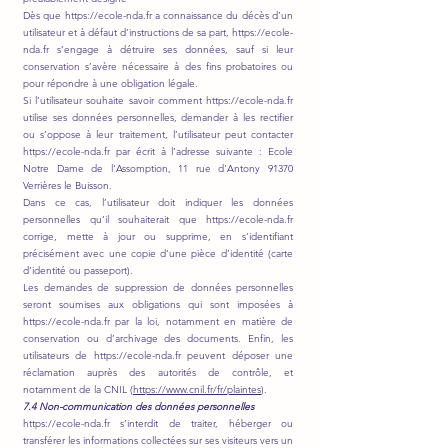
Dès que
https://ecole-nda.fr
a connaissance du décès d’un
utilisateur et à défaut d’instructions de sa part,
https://ecole-
nda.fr
s’engage à détruire ses données, sauf si leur
conservation s’avère nécessaire à des fins probatoires ou
pour répondre à une obligation légale.
Si l’utilisateur souhaite savoir comment
https://ecole-nda.fr
utilise ses données personnelles, demander à les rectifier
ou s’oppose à leur traitement, l’utilisateur peut contacter
https://ecole-nda.fr
par écrit à l’adresse suivante : Ecole
Notre Dame de l'Assomption, 11 rue d'Antony 91370
Verrières le Buisson.
Dans ce cas, l’utilisateur doit indiquer les données
personnelles qu’il souhaiterait que
https://ecole-nda.fr
corrige, mette à jour ou supprime, en s’identifiant
précisément avec une copie d’une pièce d’identité (carte
d’identité ou passeport).
Les demandes de suppression de données personnelles
seront soumises aux obligations qui sont imposées à
https://ecole-nda.fr par la loi, notamment en matière de
conservation ou d’archivage des documents. Enfin, les
utilisateurs de https://ecole-nda.fr peuvent déposer une
réclamation auprès des autorités de contrôle, et
notamment de la CNIL (
https://www.cnil.fr/fr/plaintes
).
7.4 Non-communication des données personnelles
https://ecole-nda.fr
s’interdit de traiter, héberger ou
transférer les informations collectées sur ses visiteurs vers un