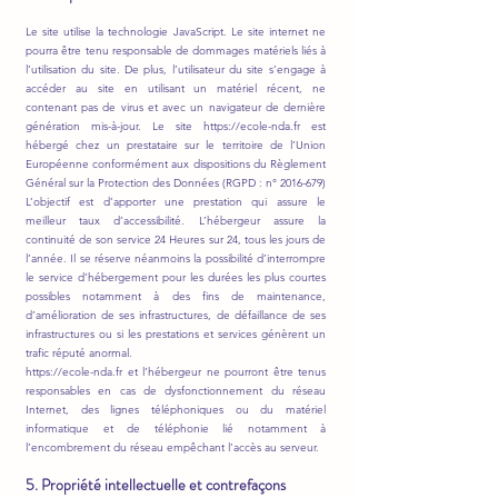
Le site utilise la technologie JavaScript. Le site internet ne
pourra être tenu responsable de dommages matériels liés à
l’utilisation du site. De plus, l’utilisateur du site s’engage à
accéder au site en utilisant un matériel récent, ne
contenant pas de virus et avec un navigateur de dernière
génération mis-à-jour. Le site
https://ecole-nda.fr
est
hébergé chez un prestataire sur le territoire de l’Union
Européenne conformément aux dispositions du Règlement
Général sur la Protection des Données (RGPD : n°
2016-679)
L’objectif est d’apporter une prestation qui assure le
meilleur taux d’accessibilité. L’hébergeur assure la
continuité de son service 24 Heures sur 24, tous les jours de
l’année. Il se réserve néanmoins la possibilité d’interrompre
le service d’hébergement pour les durées les plus courtes
possibles notamment à des fins de maintenance,
d’amélioration de ses infrastructures, de défaillance de ses
infrastructures ou si les prestations et services génèrent un
trafic réputé anormal.
https://ecole-nda.fr et l’hébergeur ne pourront être tenus
responsables en cas de dysfonctionnement du réseau
Internet, des lignes téléphoniques ou du matériel
informatique et de téléphonie lié notamment à
l’encombrement du réseau empêchant l’accès au serveur.
5. Propriété intellectuelle et contrefaçons