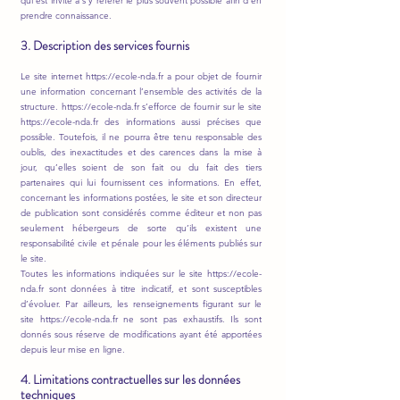
qui est invité à s’y référer le plus souvent possible afin d’en
prendre connaissance.
3. Description des services fournis
Le site internet
https://ecole-nda.fr
a pour objet de fournir
une information concernant l’ensemble des activités de la
structure.
https://ecole-nda.fr
s’efforce de fournir sur le site
https://ecole-nda.fr
des informations aussi précises que
possible. Toutefois, il ne pourra être tenu responsable des
oublis, des inexactitudes et des carences dans la mise à
jour, qu’elles soient de son fait ou du fait des tiers
partenaires qui lui fournissent ces informations. En effet,
concernant les informations postées, le site et son directeur
de publication sont considérés comme éditeur et non pas
seulement hébergeurs de sorte qu’ils existent une
responsabilité civile et pénale pour les éléments publiés sur
le site.
Toutes les informations indiquées sur le site https://ecole-
nda.fr sont données à titre indicatif, et sont susceptibles
d’évoluer. Par ailleurs, les renseignements figurant sur le
site https://ecole-nda.fr ne sont pas exhaustifs. Ils sont
donnés sous réserve de modifications ayant été apportées
depuis leur mise en ligne.
4. Limitations contractuelles sur les données
techniques