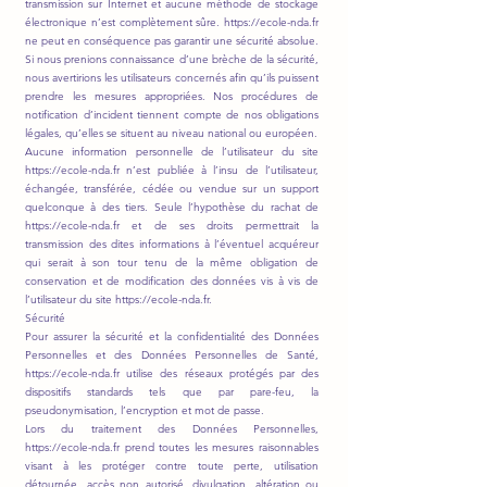
transmission sur Internet et aucune méthode de stockage
électronique n’est complètement sûre.
https://ecole-nda.fr
ne peut en conséquence pas garantir une sécurité absolue.
Si nous prenions connaissance d’une brèche de la sécurité,
nous avertirions les utilisateurs concernés afin qu’ils puissent
prendre les mesures appropriées. Nos procédures de
notification d’incident tiennent compte de nos obligations
légales, qu’elles se situent au niveau national ou européen.
Aucune information personnelle de l’utilisateur du site
https://ecole-nda.fr n’est publiée à l’insu de l’utilisateur,
échangée, transférée, cédée ou vendue sur un support
quelconque à des tiers. Seule l’hypothèse du rachat de
https://ecole-nda.fr et de ses droits permettrait la
transmission des dites informations à l’éventuel acquéreur
qui serait à son tour tenu de la même obligation de
conservation et de modification des données vis à vis de
l’utilisateur du site https://ecole-nda.fr.
Sécurité
Pour assurer la sécurité et la confidentialité des Données
Personnelles et des Données Personnelles de Santé,
https://ecole-nda.fr
utilise des réseaux protégés par des
dispositifs standards tels que par pare-feu, la
pseudonymisation, l’encryption et mot de passe.
Lors du traitement des Données Personnelles,
https://ecole-nda.fr
prend toutes les mesures raisonnables
visant à les protéger contre toute perte, utilisation
détournée, accès non autorisé, divulgation, altération ou