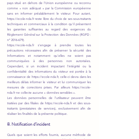
pays situé en dehors de l’Union européenne ou reconnu
comme « non adéquat » par la Commission européenne
sans en informer préalablement le visiteur. Pour autant,
https://ecole-nda.fr
reste libre du choix de ses sous-traitants
techniques et commerciaux à la condition qu’il présentent
les garanties suffisantes au regard des exigences du
Règlement Général sur la Protection des Données (RGPD :
n°
2016-679)
.
https://ecole-nda.fr s’engage à prendre toutes les
précautions nécessaires afin de préserver la sécurité des
Informations et notamment qu’elles ne soient pas
communiquées à des personnes non autorisées.
Cependant, si un incident impactant l’intégrité ou la
confidentialité des informations du visiteur est portée à la
connaissance de https://ecole-nda.fr, celle-ci devra dans les
meilleurs délais informer le visiteur et lui communiquer les
mesures de corrections prises. Par ailleurs https://ecole-
nda.fr ne collecte aucune « données sensibles ».
Les données personnelles de l’utilisateur peuvent être
traitées par des filiales de https://ecole-nda.fr et des sous-
traitants (prestataires de services), exclusivement afin de
réaliser les finalités de la présente politique.
8. Notification d’incident
Quels que soient les efforts fournis, aucune méthode de